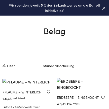
Wir spenden jeweils 5 % des Einkaufswertes an die
Barrett
0
Initiative e.V.
Belag
N.
X.
EIS
EIS
Filter
PFLAUME – WINTERLICH
ERDBEERE – EINGEKOCHT
€
6,45
inkl. Mwst.
€
6,45
inkl. Mwst.
Enthält 7% Mehrwertsteuer