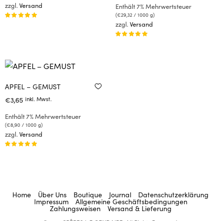
zzgl.
Versand
Enthält 7% Mehrwertsteuer
(
€
29,32
/ 1000 g)
Bewertet
zzgl.
Versand
mit
von 5
Bewertet
mit
von 5
APFEL – GEMUST
€
3,65
inkl. Mwst.
Enthält 7% Mehrwertsteuer
(
€
8,90
/ 1000 g)
zzgl.
Versand
Bewertet
mit
von 5
Home
Über Uns
Boutique
Journal
Datenschutzerklärung
Impressum
Allgemeine Geschäftsbedingungen
Zahlungsweisen
Versand & Lieferung