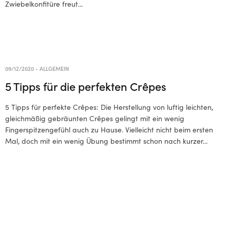
Zwiebelkonfitüre freut…
09/12/2020
-
ALLGEMEIN
5 Tipps für die perfekten Crêpes
5 Tipps für perfekte Crêpes: Die Herstellung von luftig leichten,
gleichmäßig gebräunten Crêpes gelingt mit ein wenig
Fingerspitzengefühl auch zu Hause. Vielleicht nicht beim ersten
Mal, doch mit ein wenig Übung bestimmt schon nach kurzer…
Home
Über Uns
Boutique
Journal
Datenschutzerklärung
Impressum
Allgemeine Geschäftsbedingungen
Zahlungsweisen
Versand & Lieferung
© 2021 CRÊPES L.E.GENDAIRE. All Rights Reserved.