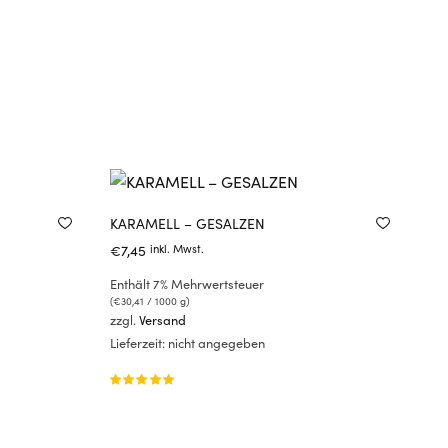
KARAMELL – GESALZEN
€
7,45
inkl. Mwst.
Enthält 7% Mehrwertsteuer
(
€
30,41
/ 1000 g)
zzgl.
Versand
Lieferzeit: nicht angegeben
Bewertet
mit
von 5