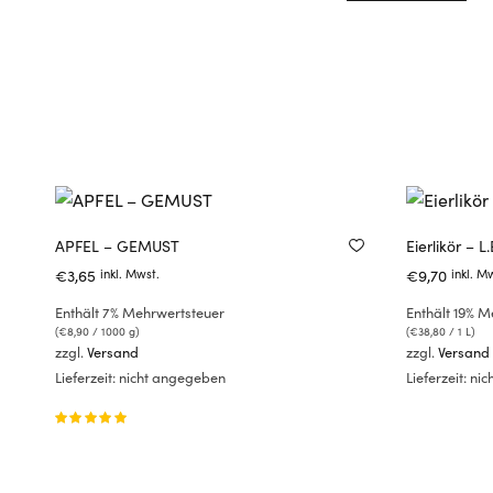
APFEL – GEMUST
Eierlikör – L
€
3,65
€
9,70
inkl. Mwst.
inkl. M
Enthält 7% Mehrwertsteuer
Enthält 19% M
(
€
8,90
/ 1000 g)
(
€
38,80
/ 1 L)
zzgl.
Versand
zzgl.
Versand
Lieferzeit: nicht angegeben
Lieferzeit: n
Bewertet
mit
von 5