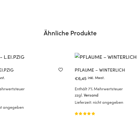
Ähnliche Produkte
.EI.PZIG
PFLAUME – WINTERLICH
€
6,45
wst.
inkl. Mwst.
ehrwertsteuer
Enthält 7% Mehrwertsteuer
zzgl.
Versand
Lieferzeit: nicht angegeben
icht angegeben
Bewertet
mit
von 5