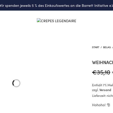
Wir spenden jeweils 5 % des Einkaufswertes an die
Barrett Initiative e.V
START
/
BELAG
WEIHNACH
€
35,10
Enthält 7% Me
zzgl.
Versand
Lieferzeit: ni
Hohoho! 🎅