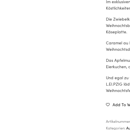
Im exklusive
Köstlichkeit
Die Zwiebelko
Weihnachtsbr
Käseplatte.
Caramel au b
Weihnachtsd
Das Apfelmu
Eierkuchen, 
Und egal zu 
L.EI.PZIG läd
Weihnachtsfe
Add To Wi
Artikelnumme
Kategorien:
Au