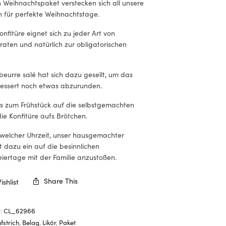
n Weihnachtspaket verstecken sich all unsere
en für perfekte Weihnachtstage.
nfitüre eignet sich zu jeder Art von
aten und natürlich zur obligatorischen
eurre salé hat sich dazu gesellt, um das
essert noch etwas abzurunden.
s zum Frühstück auf die selbstgemachten
die Konfitüre aufs Brötchen.
welcher Uhrzeit, unser hausgemachter
t dazu ein auf die besinnlichen
iertage mit der Familie anzustoßen.
Share This
shlist
r:
CL_62966
fstrich
,
Belag
,
Likör
,
Paket